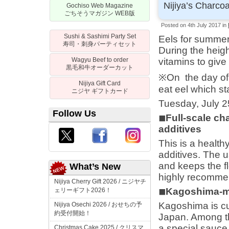
Nijiya’s Charcoa
Gochiso Web Magazine
ごちそうマガジン
WEB
版
Posted on 4th July 2017 in
Sushi & Sashimi Party Set
Eels for summer
寿司・刺身パーティセット
During the heigh
Wagyu Beef to order
vitamins to giv
黒毛和牛オーダーカット
※On the day of
Nijiya Gift Card
eat eel which st
ニジヤ
ギフトカード
Tuesday, July 2
Follow Us
◾︎Full-scale ch
additives
This is a health
additives. The u
and keeps the fl
What’s New
highly recommen
Nijiya Cherry Gift 2026 /
ニジヤチ
◾︎Kagoshima-m
ェリーギフト
2026！
Kagoshima is cur
Nijiya Osechi 2026 /
おせちの予
約受付開始！
Japan. Among the
a special sauce
Christmas Cake 2025 /
クリスマ