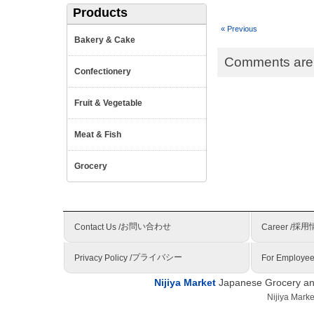
Products
« Previous
Bakery & Cake
Comments are 
Confectionery
Fruit & Vegetable
Meat & Fish
Grocery
お問い合わせ
採用
Contact Us /
Career /
プライバシー
Privacy Policy /
For Employee
Nijiya Market
Japanese Grocery and
Nijiya Mark