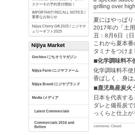
スケーキの予約受付開始！
grilling over hi
IMPORTANT! RECALL NOTICE /
重要なお知らせ
夏にはやっぱり
Nijiya Cherry Gift 2025 /
ニジヤチ
2017
年の「土
ェリーギフト
2025
丑：
8
月
6
日（日
これから夏本番
Nijiya Market
タミナをつけま
ごちそうマガジン
Gochiso /
◾︎
化学調味料不
化学調味料不使
ニジヤファーム
Nijiya Farm /
香ばしく、身は
ニジヤブランド
Nijiya Brand /
◾︎
鹿児島産炭火
日本を代表する
メディア
Media /
ダレと備長炭で
Latest Commercials
っくらと仕上が
Commercials 2016 and
comments: Closed
Before