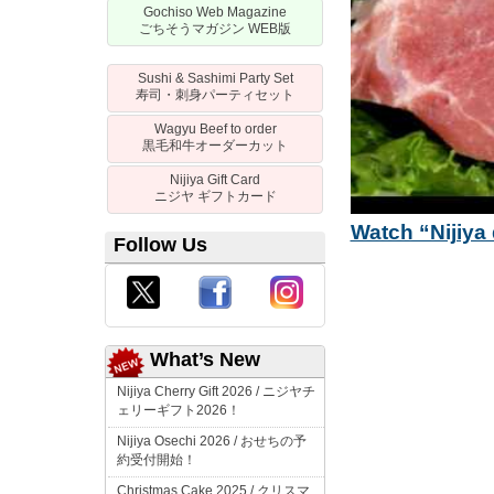
Gochiso Web Magazine
ごちそうマガジン
WEB
版
Sushi & Sashimi Party Set
寿司・刺身パーティセット
Wagyu Beef to order
黒毛和牛オーダーカット
Nijiya Gift Card
ニジヤ
ギフトカード
Watch “Nijiya
Follow Us
What’s New
Nijiya Cherry Gift 2026 /
ニジヤチ
ェリーギフト
2026！
Nijiya Osechi 2026 /
おせちの予
約受付開始！
Christmas Cake 2025 /
クリスマ