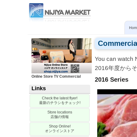
Skip
to
main
content
Hom
Commercial
You can watch N
2016
年度から
Online Store TV Commercial
2016 Series
Links
Check the latest flyer!
最新のチラシをチェック
!
Store locations
店舗の情報
Shop Online!
オンラインストア