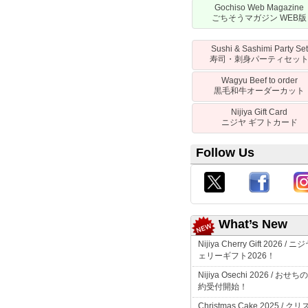
Gochiso Web Magazine
ごちそうマガジン
WEB
版
Sushi & Sashimi Party Set
寿司・刺身パーティセッ
Wagyu Beef to order
黒毛和牛オーダーカット
Nijiya Gift Card
ニジヤ
ギフトカード
Follow Us
What’s New
Nijiya Cherry Gift 2026 /
ニジ
ェリーギフト
2026！
Nijiya Osechi 2026 /
おせちの
約受付開始！
Christmas Cake 2025 /
クリ