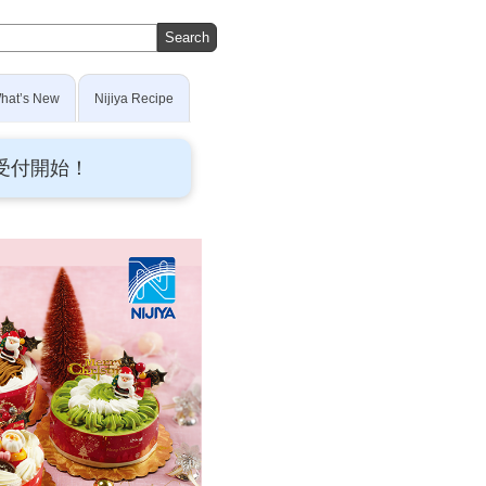
hat’s New
Nijiya Recipe
受付開始！