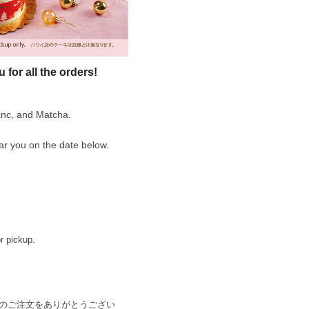
for all the orders!
anc, and Matcha.
ar you on the date below.
or pickup.
のご注文をありがとうござい