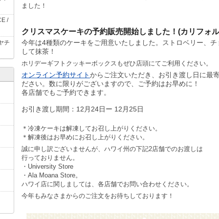
ました！
E /
クリスマスケーキの予約販売開始しました！(カリフォ
今年は4種類のケーキをご用意いたしました。ストロベリー、チ
ヤチ
して抹茶！
ホリデーギフトクッキーボックスもぜひ店頭にてご利用ください。
オンライン予約サイト
からご注文いただき、お引き渡し日に最
ださい。数に限りがございますので、ご予約はお早めに！
各店舗でもご予約できます。
お引き渡し期間：12月24日ー 12月25日
＊冷凍ケーキは解凍してお召し上がりください。
＊解凍後はお早めにお召し上がりください。
誠に申し訳ございませんが、ハワイ州の下記
2
店舗でのお渡しは
行っておりません。
・University Store
・Ala Moana Store。
ハワイ店に関しましては、各店舗でお問い合わせください。
今年もみなさまからのご注文をお待ちしております！