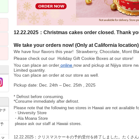
ト
12.22.2025：Christmas cakes order closed. Thank you 
We take your orders now! (Only at California location)
We have four flavors this year! Strawberry, Chocolate, Mont Bl
Please check out our Holiday Gift Cookie Boxes at our store!
You can place an order
online
now and pickup at Nijiya store ne
Limited quantity.
You can place an order at our store as well.
Pickup date: Dec. 24th – Dec. 25th , 2025
* Defrost before consuming.
*Consume immediately after defrost.
Please note that the following two stores in Hawaii are not available f
ヤチ
・University Store
・Ala Moana Store
please ask our staff at Hawaii stores.
予
12.22.2025
：クリスマスケーキの予約受付を終了しました。たくさん
スマ