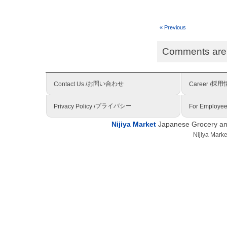
« Previous
Comments are 
お問い合わせ
採用
Contact Us /
Career /
プライバシー
Privacy Policy /
For Employee
Nijiya Market
Japanese Grocery and
Nijiya Mark