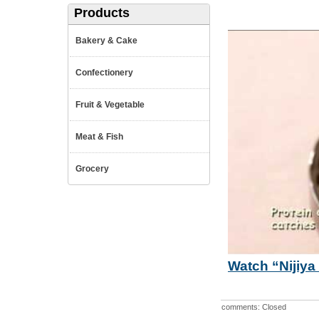
Products
Bakery & Cake
Confectionery
Fruit & Vegetable
Meat & Fish
Grocery
Watch “Nijiya
comments: Closed