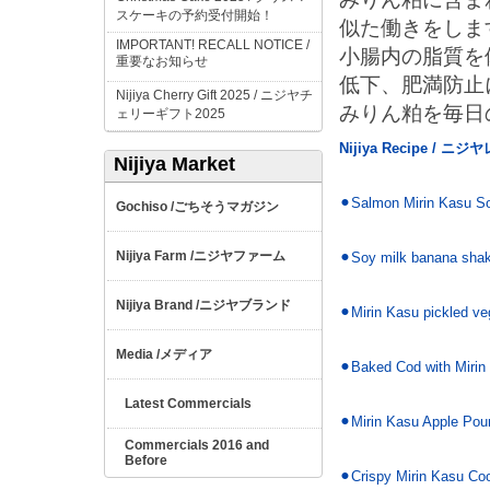
スケーキの予約受付開始！
似た働きをしま
IMPORTANT! RECALL NOTICE /
小腸内の脂質を
重要なお知らせ
低下、肥満防止
Nijiya Cherry Gift 2025 /
ニジヤチ
みりん粕を毎日
ェリーギフト
2025
Nijiya Recipe /
ニジヤ
Nijiya Market
⚫︎Salmon Mirin Kasu S
ごちそうマガジン
Gochiso /
ニジヤファーム
Nijiya Farm /
⚫︎Soy milk banana shak
ニジヤブランド
Nijiya Brand /
⚫︎Mirin Kasu pickled ve
メディア
Media /
⚫︎Baked Cod with Miri
Latest Commercials
⚫︎Mirin Kasu Apple Po
Commercials 2016 and
Before
⚫︎Crispy Mirin Kasu Co