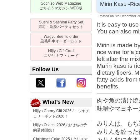
Mirin Kasu -Ric
Gochiso Web Magazine
ごちそうマガジン
WEB
版
Posted on 8th December 2
Sushi & Sashimi Party Set
It is easy to use 
寿司・刺身パーティセット
You can also mi
Wagyu Beef to order
黒毛和牛オーダーカット
Mirin is made by
Nijiya Gift Card
rice wine for a 
ニジヤ
ギフトカード
left after the mi
Marin kasu is ric
Follow Us
dietary fibers.
fatty acids from
benefits.
肉や魚の漬け焼
What’s New
味噌やマヨネー
Nijiya Cherry Gift 2026 /
ニジヤチ
ェリーギフト
2026！
みりんは、もち
Nijiya Osechi 2026 /
おせちの予
約受付開始！
みりんを絞った
みりん粕に含ま
Christmas Cake 2025 /
クリスマ