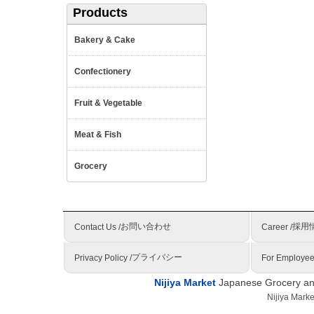
Products
Bakery & Cake
Confectionery
Fruit & Vegetable
Meat & Fish
Grocery
お問い合わせ
採用
Contact Us /
Career /
プライバシー
Privacy Policy /
For Employee
Nijiya Market
Japanese Grocery and
Nijiya Mark