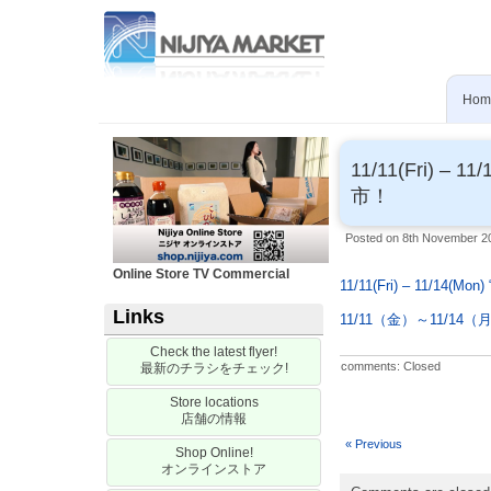
Skip
to
main
content
Hom
11/11(Fri) – 11
市！
Posted on 8th November 2
Online Store TV Commercial
11/11(Fri) – 11/14(Mon)
Links
11/11
（金）～
11/14
（
Check the latest flyer!
comments: Closed
最新のチラシをチェック
!
Store locations
店舗の情報
« Previous
Shop Online!
オンラインストア