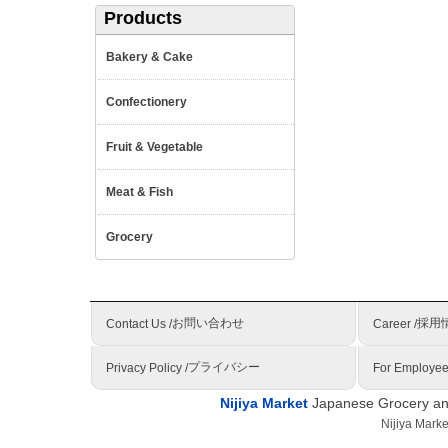
Products
Bakery & Cake
Confectionery
Fruit & Vegetable
Meat & Fish
Grocery
お問い合わせ
採用
Contact Us /
Career /
プライバシー
Privacy Policy /
For Employee
Nijiya Market
Japanese Grocery and
Nijiya Mark