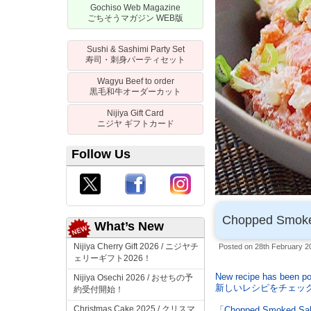
Gochiso Web Magazine
ごちそうマガジン
WEB
版
Sushi & Sashimi Party Set
寿司・刺身パーティセット
Wagyu Beef to order
黒毛和牛オーダーカット
Nijiya Gift Card
ニジヤ
ギフトカード
Follow Us
Chopped Smoke
What’s New
Nijiya Cherry Gift 2026 /
ニジヤチ
Posted on 28th February 2
ェリーギフト
2026！
New recipe has been po
Nijiya Osechi 2026 /
おせちの予
新しいレシピをチェッ
約受付開始！
Christmas Cake 2025 /
クリスマ
「Chopped Smoked Salm