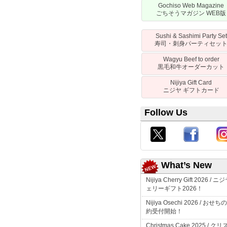
Gochiso Web Magazine
ごちそうマガジン
WEB
版
Sushi & Sashimi Party Set
寿司・刺身パーティセッ
Wagyu Beef to order
黒毛和牛オーダーカット
Nijiya Gift Card
ニジヤ
ギフトカード
Follow Us
What’s New
Nijiya Cherry Gift 2026 /
ニジ
ェリーギフト
2026！
Nijiya Osechi 2026 /
おせちの
約受付開始！
Christmas Cake 2025 /
クリ