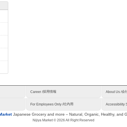
採用情報
会
Career /
About Us /
社内用
For Employees Only /
Accessibility
 Market
Japanese Grocery and more – Natural, Organic, Healthy, and 
Nijiya Market © 2026 All Right Reserved