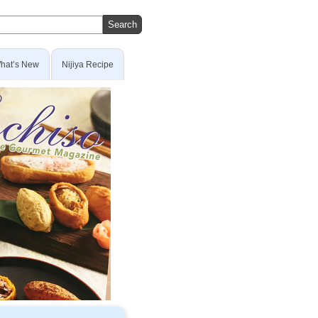
hat’s New
Nijiya Recipe