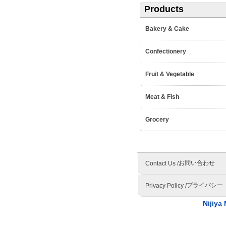
Products
Bakery & Cake
Confectionery
Fruit & Vegetable
Meat & Fish
Grocery
お問い合わせ
Contact Us /
プライバシー
Privacy Policy /
Nijiya