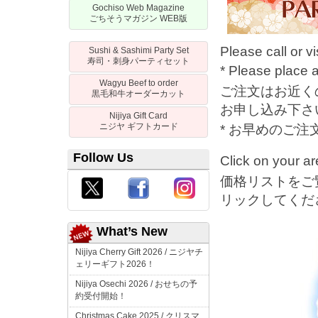
Gochiso Web Magazine
ごちそうマガジン
WEB
版
Please call or vi
Sushi & Sashimi Party Set
寿司・刺身パーティセット
* Please place 
Wagyu Beef to order
ご注文はお近く
黒毛和牛オーダーカット
お申し込み下さ
Nijiya Gift Card
ニジヤ
ギフトカード
* お早めのご
Follow Us
Click on your ar
価格リストをご
リックしてくだ
What’s New
Nijiya Cherry Gift 2026 /
ニジヤチ
ェリーギフト
2026！
Nijiya Osechi 2026 /
おせちの予
約受付開始！
Christmas Cake 2025 /
クリスマ