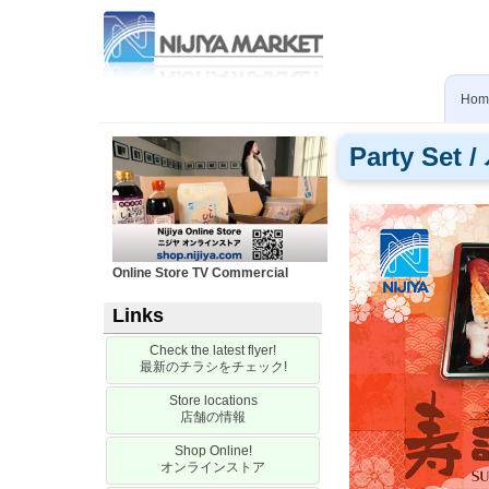
Skip
to
main
content
Hom
Party Set /
Online Store TV Commercial
Links
Check the latest flyer!
最新のチラシをチェック
!
Store locations
店舗の情報
Shop Online!
オンラインストア