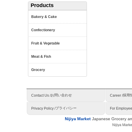
Products
Bakery & Cake
Confectionery
Fruit & Vegetable
Meat & Fish
Grocery
お問い合わせ
採用
Contact Us /
Career /
プライバシー
Privacy Policy /
For Employee
Nijiya Market
Japanese Grocery and
Nijiya Mark