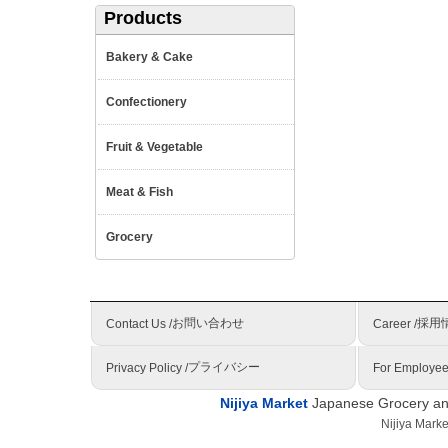
Products
Bakery & Cake
Confectionery
Fruit & Vegetable
Meat & Fish
Grocery
お問い合わせ
採用
Contact Us /
Career /
プライバシー
Privacy Policy /
For Employee
Nijiya Market
Japanese Grocery and
Nijiya Mark