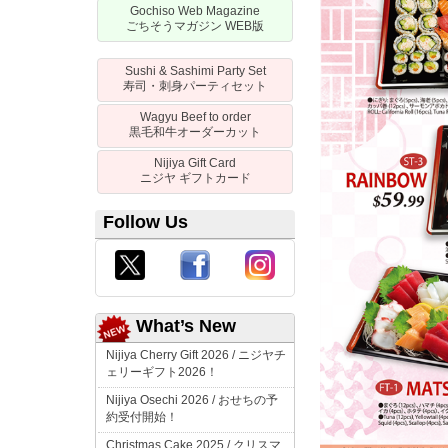
Gochiso Web Magazine
ごちそうマガジン
WEB
版
Sushi & Sashimi Party Set
寿司・刺身パーティセット
Wagyu Beef to order
黒毛和牛オーダーカット
Nijiya Gift Card
ニジヤ
ギフトカード
Follow Us
What’s New
Nijiya Cherry Gift 2026 /
ニジヤチ
ェリーギフト
2026！
Nijiya Osechi 2026 /
おせちの予
約受付開始！
Christmas Cake 2025 /
クリスマ